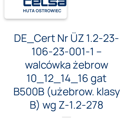
Przewiń
do
zawartości
DE_Cert Nr ÜZ 1.2-23-
106-23-001-1 –
walcówka żebrow
10_12_14_16 gat
B500B (użebrow. klasy
B) wg Z-1.2-278