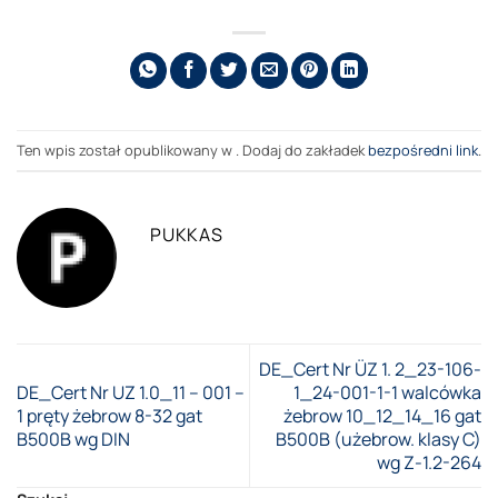
Ten wpis został opublikowany w . Dodaj do zakładek
bezpośredni link
.
PUKKAS
DE_Cert Nr ÜZ 1. 2_23-106-
DE_Cert Nr UZ 1.0_11 – 001 –
1_24-001-1-1 walcówka
1 pręty żebrow 8-32 gat
żebrow 10_12_14_16 gat
B500B wg DIN
B500B (użebrow. klasy C)
wg Z-1.2-264