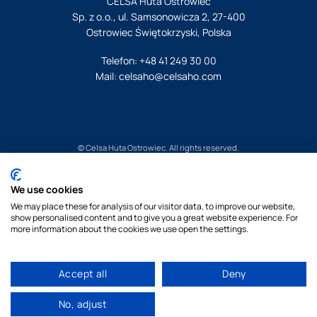
CELSA Huta Ostrowiec
Sp. z o.o., ul. Samsonowicza 2, 27-400
Ostrowiec Świętokrzyski, Polska
Telefon:
+48 41 249 30 00
Mail:
celsaho@celsaho.com
© Celsa Huta Ostrowiec. All rights reserved.
Nota Prawna
We use cookies
Polityka Prywatnosci
We may place these for analysis of our visitor data, to improve our website,
Polityka cookies
show personalised content and to give you a great website experience. For
By Pukkas
more information about the cookies we use open the settings.
Accept all
Deny
No, adjust