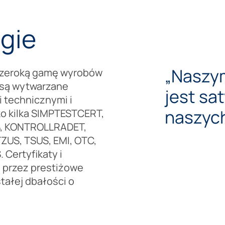
gie
„Naszy
szeroką gamę wyrobów
 są wytwarzane
jest sat
 technicznymi i
naszych
ko kilka SIMPTESTCERT,
B, KONTROLLRADET,
TZUS, TSUS, EMI, OTC,
Certyfikaty i
 przez prestiżowe
tałej dbałości o