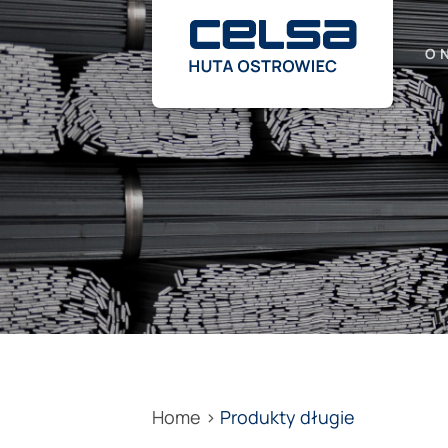
Przewiń
do
zawartości
O 
Home
>
Produkty długie