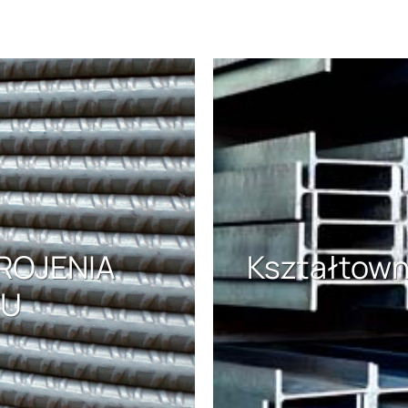
ROJENIA
Kształtowni
NU