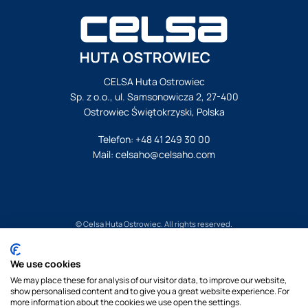
CELSA Huta Ostrowiec
Sp. z o.o., ul. Samsonowicza 2, 27-400
Ostrowiec Świętokrzyski, Polska
Telefon:
+48 41 249 30 00
Mail:
celsaho@celsaho.com
© Celsa Huta Ostrowiec. All rights reserved.
Nota Prawna
We use cookies
Polityka Prywatnosci
We may place these for analysis of our visitor data, to improve our website,
Polityka cookies
show personalised content and to give you a great website experience. For
By Pukkas
more information about the cookies we use open the settings.