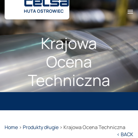
Przewiń
do
zawartości
Krajowa
Ocena
Techniczna
Home
>
Produkty długie
>
Krajowa Ocena Techniczna
< BACK