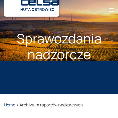
Przewiń
do
zawartości
Sprawozdania
nadzorcze
Home
>
Archiwum raportów nadzorczych