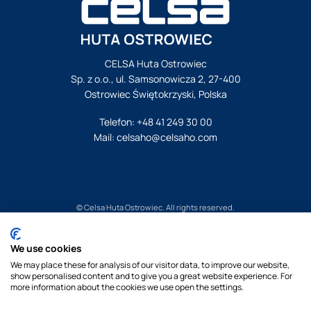
CELSA Huta Ostrowiec
Sp. z o.o., ul. Samsonowicza 2, 27-400
Ostrowiec Świętokrzyski, Polska
Telefon:
+48 41 249 30 00
Mail:
celsaho@celsaho.com
© Celsa Huta Ostrowiec. All rights reserved.
Nota Prawna
We use cookies
Polityka Prywatnosci
We may place these for analysis of our visitor data, to improve our website,
Polityka cookies
show personalised content and to give you a great website experience. For
By Pukkas
more information about the cookies we use open the settings.