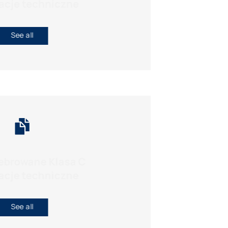
acje techniczne
See all
żebrowane Klasa C
acje techniczne
See all