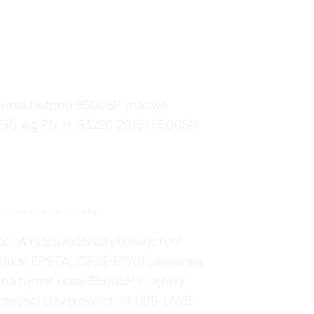
ojenia betonu B500SP (nazwa
P) wg PN-H-93220:2018 i B500SN
w paczkach o wadze ok. 2,4 Mg
ości Właściwości Użytkowych nr
fikat EPSTAL CPJS-EP/01 zawierają
na temat klasy B500SP. Krajowy
aściwości Użytkowych nr 009-UWB-