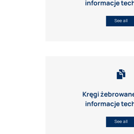
informacje tec
See all
Kręgi żebrowane
informacje tec
See all