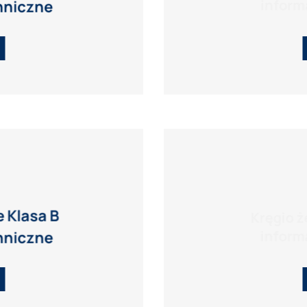
inform
hniczne
 Klasa B
Kręgio 
inform
hniczne