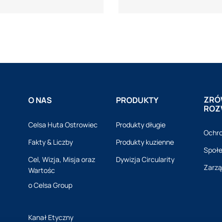
ZRÓ
O NAS
PRODUKTY
ROZ
Celsa Huta Ostrowiec
Produkty długie
Ochro
Fakty & Liczby
Produkty kuzienne
Społ
Cel, Wizja, Misja oraz
Dywizja Circularity
Zarzą
Wartośc
o Celsa Group
Kanał Etyczny