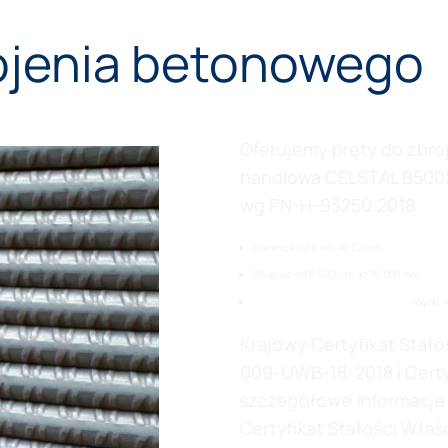
rojenia betonowego
Oferujemy pręty do zbr
handlowa CELSTAL B500S
wg PN-H-93250:2018
Średnice od 8 mm do 32 mm
Długość od 6.000 mm do 15.000 mm
Wiązki 
Krajowy Certyfikat Stał
009-UWB-18-2018 i Certy
szczegółowe informacje 
Certyfikat Stałości Wł