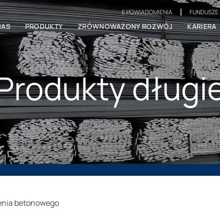
|
E POWIADOMIENIA
FUNDUSZE 
NAS
PRODUKTY
ZRÓWNOWAŻONY ROZWÓJ
KARIERA
Produkty długi
jenia betonowego