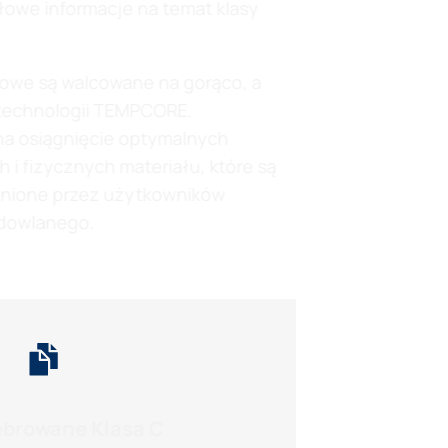
łowe informacje na temat klasy
iowe są walcowane na gorąco, a
technologii TEMPCORE.
na osiągnięcie optymalnych
i fizycznych materiału, które są
enione przez użytkowników
dowlanego.
ebrowane Klasa C