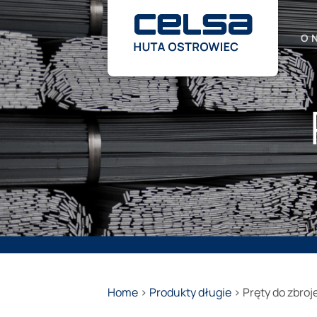
Przewiń
do
zawartości
O 
Home
>
Produkty długie
>
Pręty do zbro