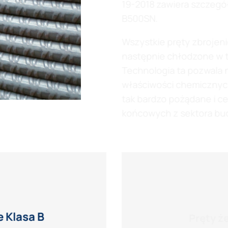
19-2018 zawiera szczegó
B500SN.
Wszystkie pręty zbrojen
następnie chłodzone w 
Technologia ta pozwala 
właściwości chemicznych 
tak bardzo pożądane i c
końcowych z sektora bu
 Klasa B
Pręty ż