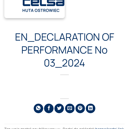
Przewiń
do
zawartości
EN_DECLARATION OF
PERFORMANCE No
03_2024
Ten wpis został opublikowany w . Dodaj do zakładek
bezpośredni link
.