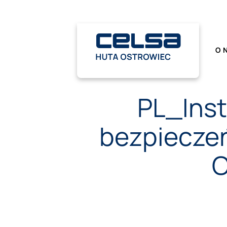
Przewiń
do
zawartości
O 
PL_Inst
bezpiecze
C