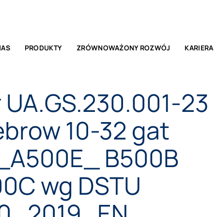
E POWIADOMIENIA
NAS
PRODUKTY
ZRÓWNOWAŻONY ROZWÓJ
KARIERA
 UA.GS.230.001-23
ebrow 10-32 gat
_A500E_ B500B
0C wg DSTU
0_2019_EN