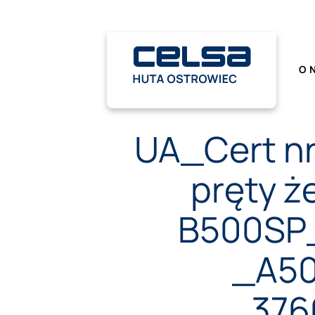
Przewiń
do
zawartości
O 
UA_Cert nr
pręty ż
B500SP
_A50
376