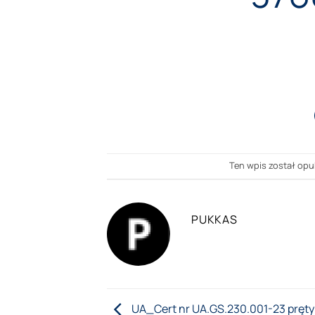
Ten wpis został opu
PUKKAS
UA_Cert nr UA.GS.230.001-23 pręty