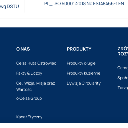
PL_ ISO 50001:2018 No ES148466-1 EN
 wg DSTU
ZRÓ
O NAS
PRODUKTY
ROZ
Celsa Huta Ostrowiec
Produkty długie
Ochro
Fakty & Liczby
Produkty kuzienne
Społ
Cel, Wizja, Misja oraz
Dywizja Circularity
Zarzą
Wartośc
o Celsa Group
Kanał Etyczny